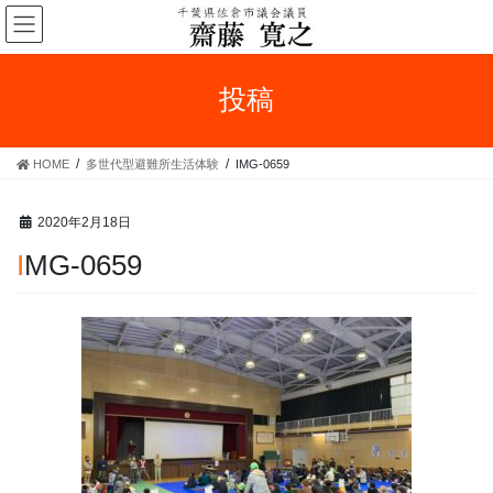
コ
ナ
ン
ビ
テ
ゲ
ン
ー
投稿
ツ
シ
へ
ョ
ス
ン
HOME
多世代型避難所生活体験
IMG-0659
キ
に
ッ
移
プ
動
2020年2月18日
IMG-0659