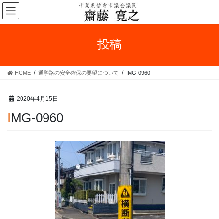
コ
ナ
ン
ビ
テ
ゲ
ン
ー
投稿
ツ
シ
へ
ョ
ス
ン
HOME
通学路の安全確保の要望について
IMG-0960
キ
に
ッ
移
プ
動
2020年4月15日
IMG-0960