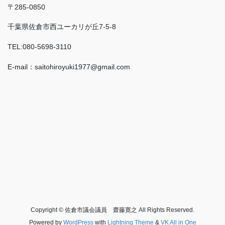
〒285-0850
千葉県佐倉市西ユーカリが丘7-5-8
TEL:080-5698-3110
E-mail：saitohiroyuki1977@gmail.com
Copyright © 佐倉市議会議員 齋藤寛之 All Rights Reserved.
Powered by
WordPress
with
Lightning Theme
&
VK All in One