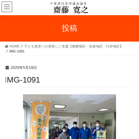
コ
ナ
ン
ビ
テ
ゲ
ン
ー
投稿
ツ
シ
へ
ョ
ス
ン
HOME
子ども食堂への美味しい支援【根郷地区・佐倉地区・臼井地区】
キ
に
IMG-1091
ッ
移
プ
動
2020年5月19日
IMG-1091