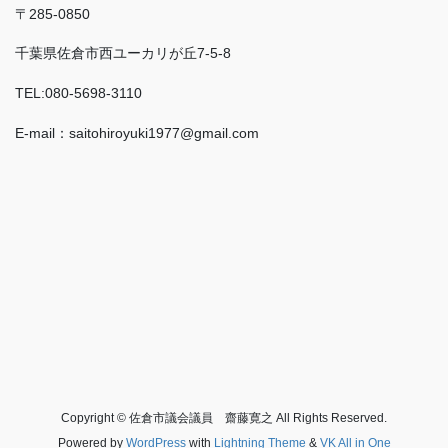
〒285-0850
千葉県佐倉市西ユーカリが丘7-5-8
TEL:080-5698-3110
E-mail：saitohiroyuki1977@gmail.com
Copyright © 佐倉市議会議員 齋藤寛之 All Rights Reserved.
Powered by
WordPress
with
Lightning Theme
&
VK All in One