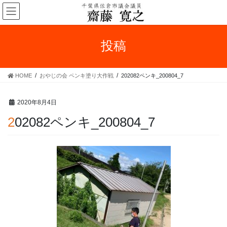
コ
ナ
ン
ビ
テ
ゲ
ン
ー
投稿
ツ
シ
へ
ョ
ス
ン
HOME
おやじの会 ペンキ塗り大作戦
202082ペンキ_200804_7
キ
に
ッ
移
プ
動
2020年8月4日
202082ペンキ_200804_7