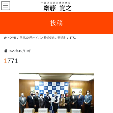
コ
ナ
ン
ビ
テ
ゲ
ン
ー
投稿
ツ
シ
へ
ョ
ス
ン
HOME
国道296号バイパス整備促進の要望書
1771
キ
に
ッ
移
プ
動
2020年10月19日
1771