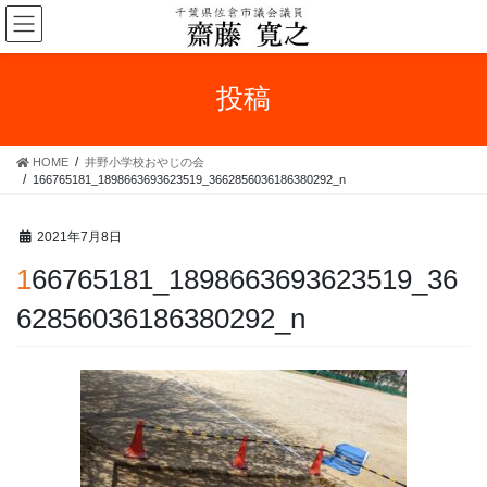
コ
ナ
ン
ビ
テ
ゲ
ン
ー
投稿
ツ
シ
へ
ョ
ス
ン
HOME
井野小学校おやじの会
キ
に
166765181_1898663693623519_3662856036186380292_n
ッ
移
プ
動
2021年7月8日
166765181_1898663693623519_36
62856036186380292_n