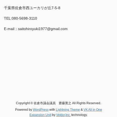
千葉県佐倉市西ユーカリが丘7-5-8
TEL:080-5698-3110
E-mail：saitohiroyuki1977@gmail.com
Copyright © 佐倉市議会議員 齋藤寛之 All Rights Reserved.
Powered by
WordPress
with
Lightning Theme
&
VK All in One
Expansion Unit
by
Vektor,Inc.
technology.