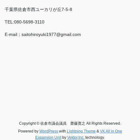
千葉県佐倉市西ユーカリが丘7-5-8
TEL:080-5698-3110
E-mail：saitohiroyuki1977@gmail.com
Copyright © 佐倉市議会議員 齋藤寛之 All Rights Reserved.
Powered by
WordPress
with
Lightning Theme
&
VK All in One
Expansion Unit
by
Vektor,Inc.
technology.