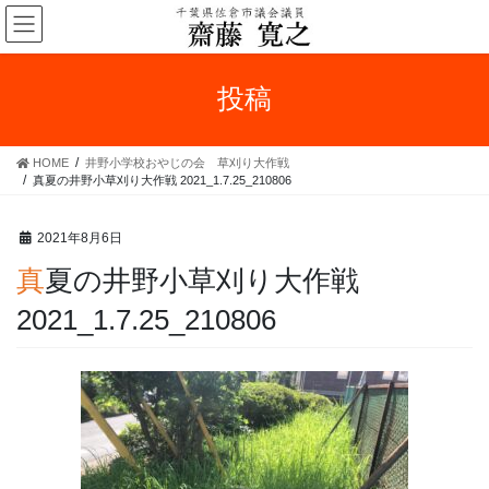
コ
ナ
ン
ビ
テ
ゲ
ン
ー
投稿
ツ
シ
へ
ョ
ス
ン
HOME
井野小学校おやじの会 草刈り大作戦
キ
に
真夏の井野小草刈り大作戦 2021_1.7.25_210806
ッ
移
プ
動
2021年8月6日
真夏の井野小草刈り大作戦
2021_1.7.25_210806