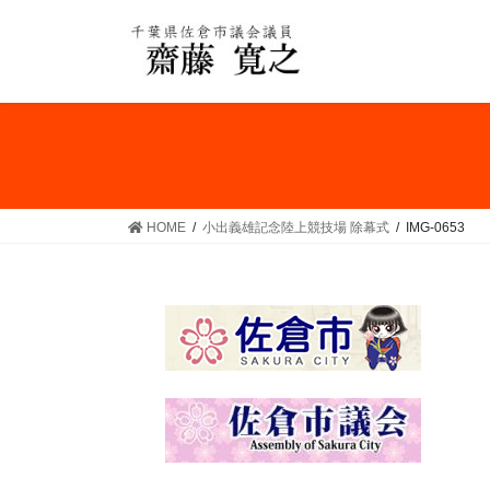
コ
ナ
ン
ビ
テ
ゲ
ン
ー
ツ
シ
へ
ョ
ス
ン
キ
に
ッ
移
HOME
小出義雄記念陸上競技場 除幕式
IMG-0653
プ
動