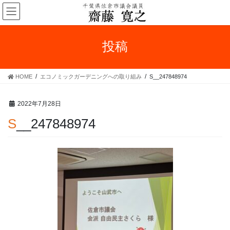
コ
ナ
ン
ビ
テ
ゲ
ン
ー
投稿
ツ
シ
へ
ョ
ス
ン
HOME
エコノミックガーデニングへの取り組み
S__247848974
キ
に
ッ
移
プ
動
2022年7月28日
S__247848974