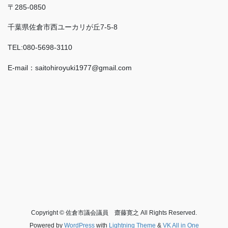
〒285-0850
千葉県佐倉市西ユーカリが丘7-5-8
TEL:080-5698-3110
E-mail：saitohiroyuki1977@gmail.com
Copyright © 佐倉市議会議員 齋藤寛之 All Rights Reserved.
Powered by
WordPress
with
Lightning Theme
&
VK All in One