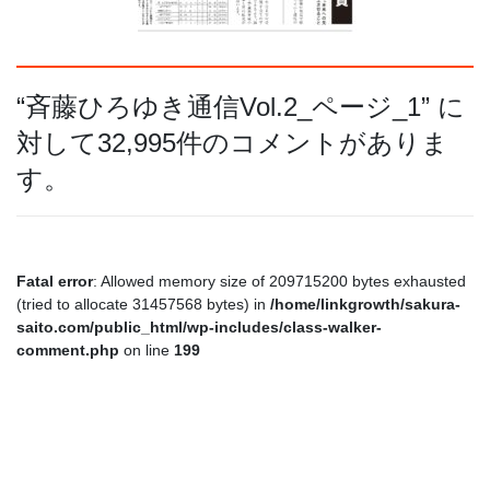
“
斉藤ひろゆき通信Vol.2_ページ_1
” に
対して32,995件のコメントがありま
す。
Fatal error
: Allowed memory size of 209715200 bytes exhausted
(tried to allocate 31457568 bytes) in
/home/linkgrowth/sakura-
saito.com/public_html/wp-includes/class-walker-
comment.php
on line
199