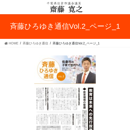
コ
ナ
ン
ビ
テ
ゲ
ン
ー
斉藤ひろゆき通信Vol.2_ページ_1
ツ
シ
へ
ョ
ス
ン
HOME
斉藤ひろゆき通信
斉藤ひろゆき通信Vol.2_ページ_1
キ
に
ッ
移
プ
動