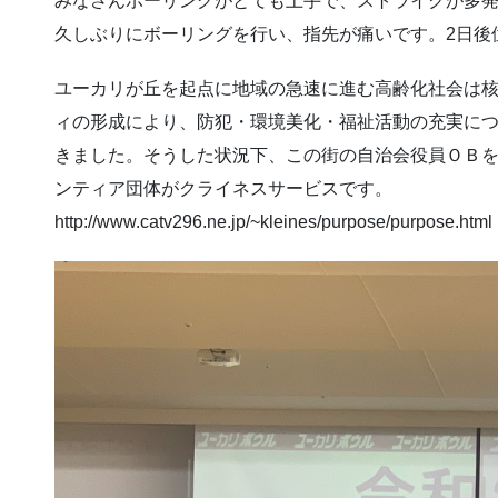
みなさんボーリングがとても上手で、ストライクが多
久しぶりにボーリングを行い、指先が痛いです。2日後
ユーカリが丘を起点に地域の急速に進む高齢化社会は
ィの形成により、防犯・環境美化・福祉活動の充実に
きました。そうした状況下、この街の自治会役員ＯＢ
ンティア団体がクライネスサービスです。
http://www.catv296.ne.jp/~kleines/purpose/purpose.html