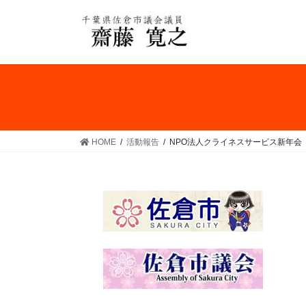
コ
ナ
ン
ビ
テ
ゲ
ン
ー
ツ
シ
へ
ョ
ス
ン
キ
に
ッ
移
HOME
活動報告
NPO法人クライネスサービス新年会
プ
動