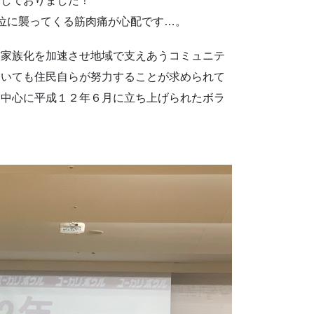
発しておりました！
位に襲ってくる筋肉痛が心配です…。
核家族化を加速させ地域で支えあうコミュニテ
ついても住民自らが努力することが求められて
を中心に平成１２年６月に立ち上げられたボラ