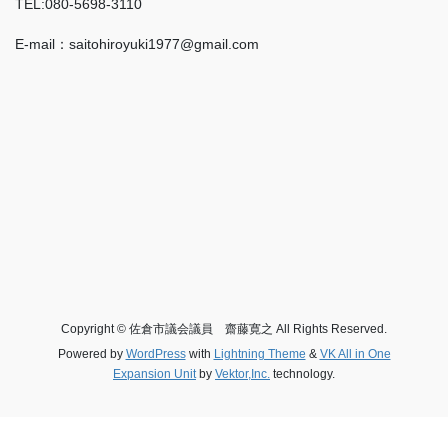
TEL:080-5698-3110
E-mail：saitohiroyuki1977@gmail.com
Copyright © 佐倉市議会議員 齋藤寛之 All Rights Reserved.
Powered by
WordPress
with
Lightning Theme
&
VK All in One
Expansion Unit
by
Vektor,Inc.
technology.